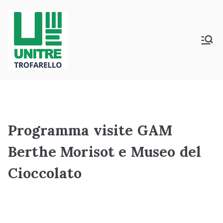
Vai
al
contenuto
Università della Terza Età –
Unitrè Trofarello
Trofarello
Programma visite GAM
Berthe Morisot e Museo del
Cioccolato