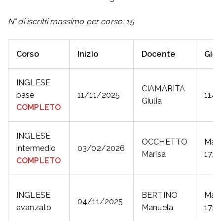
N° di iscritti massimo per corso: 15
Corso
Inizio
Docente
Gio
INGLESE
CIAMARITA
base
11/11/2025
11/
Giulia
COMPLETO
INGLESE
OCCHETTO
Mart
intermedio
03/02/2026
Marisa
17:3
COMPLETO
INGLESE
BERTINO
Mart
04/11/2025
avanzato
Manuela
17:4