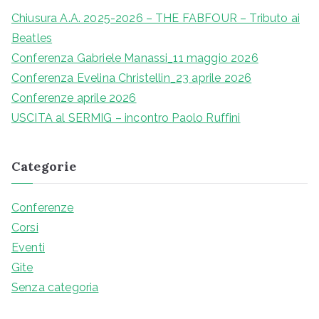
r
Chiusura A.A. 2025-2026 – THE FABFOUR – Tributo ai
c
Beatles
a
Conferenza Gabriele Manassi_11 maggio 2026
p
Conferenza Evelina Christellin_23 aprile 2026
e
Conferenze aprile 2026
r
USCITA al SERMIG – incontro Paolo Ruffini
:
Categorie
Conferenze
Corsi
Eventi
Gite
Senza categoria