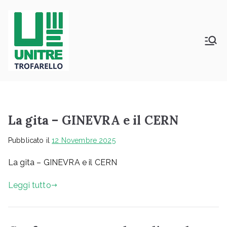
Vai
al
contenuto
Università della Terza Età –
Unitrè Trofarello
Trofarello
La gita – GINEVRA e il CERN
Pubblicato il
12 Novembre 2025
La gita – GINEVRA e il CERN
Leggi tutto