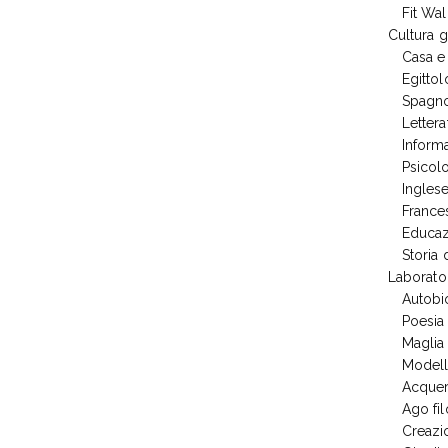
Fit Wal
Cultura 
Casa e
Egittol
Spagn
Lettera
Informa
Psicol
Ingles
France
Educaz
Storia
Laborato
Autobi
Poesia
Maglia
Modell
Acquer
Ago fil
Creazio