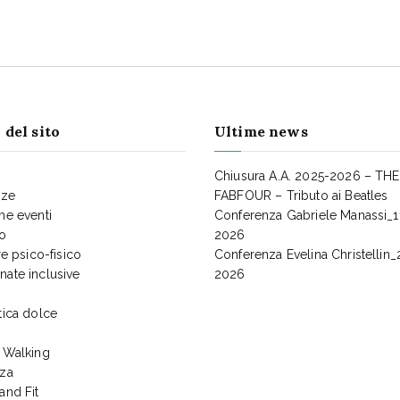
 del sito
Ultime news
Chiusura A.A. 2025-2026 – THE
nze
FABFOUR – Tributo ai Beatles
me eventi
Conferenza Gabriele Manassi_
io
2026
e psico-fisico
Conferenza Evelina Christellin_
ate inclusive
2026
tica dolce
 Walking
za
and Fit