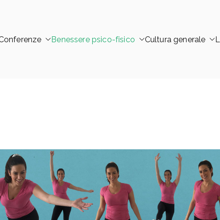
Conferenze
Benessere psico-fisico
Cultura generale
L
 – Trofarello