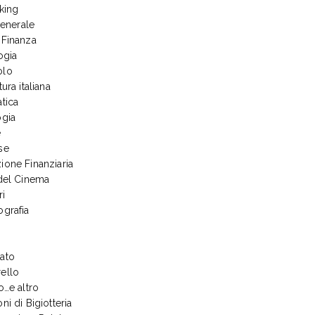
king
generale
 Finanza
ogia
olo
tura italiana
tica
ogia
e
se
ione Finanziaria
 del Cinema
ri
ografia
ato
ello
o…e altro
ni di Bigiotteria