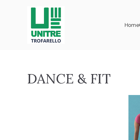
Vai
al
contenuto
Home
Università della Terza Età
Unitrè Trofarello
DANCE & FIT