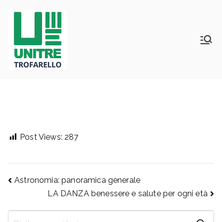
Vai
al
contenuto
Università della Terza Età –
Unitrè Trofarello
Trofarello
Post Views:
287
Navigazione
Astronomia: panoramica generale
LA DANZA benessere e salute per ogni età
articoli