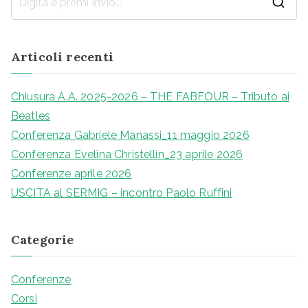
R
i
c
Articoli recenti
e
r
Chiusura A.A. 2025-2026 – THE FABFOUR – Tributo ai
c
Beatles
a
Conferenza Gabriele Manassi_11 maggio 2026
p
Conferenza Evelina Christellin_23 aprile 2026
e
Conferenze aprile 2026
r
USCITA al SERMIG – incontro Paolo Ruffini
:
Categorie
Conferenze
Corsi