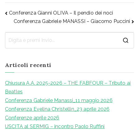
Navigazione
Conferenza Gianni OLIVA – Il pendio dei noci
Conferenza Gabriele MANASSI – Giacomo Puccini
articoli
R
i
c
Articoli recenti
e
r
Chiusura A.A. 2025-2026 – THE FABFOUR – Tributo ai
c
Beatles
a
Conferenza Gabriele Manassi_11 maggio 2026
p
Conferenza Evelina Christellin_23 aprile 2026
e
Conferenze aprile 2026
r
USCITA al SERMIG – incontro Paolo Ruffini
: