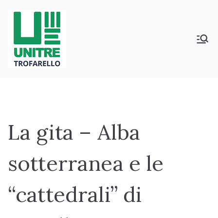
Vai
al
contenuto
Università della Terza Età –
Unitrè Trofarello
Trofarello
La gita – Alba
sotterranea e le
“cattedrali” di