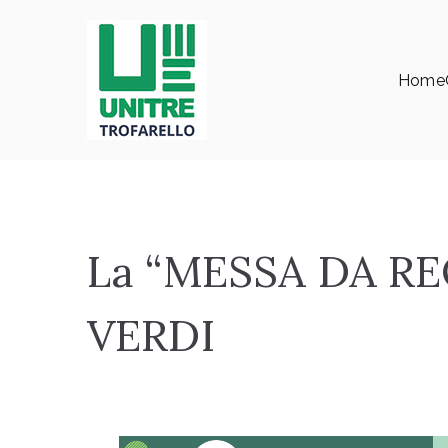
Vai
al
contenuto
Home
Università della Terza Età
Unitrè Trofarello
La “MESSA DA RE
VERDI