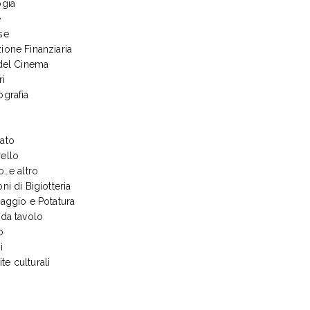
ogia
e
se
ione Finanziaria
 del Cinema
ri
ografia
ato
ello
o…e altro
ni di Bigiotteria
naggio e Potatura
 da tavolo
o
i
ite culturali