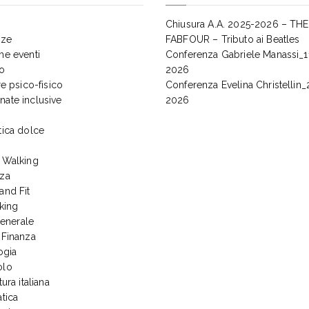
Chiusura A.A. 2025-2026 – THE
nze
FABFOUR – Tributo ai Beatles
me eventi
Conferenza Gabriele Manassi_
io
2026
e psico-fisico
Conferenza Evelina Christellin_
ate inclusive
2026
tica dolce
 Walking
za
and Fit
king
generale
 Finanza
ogia
olo
tura italiana
tica