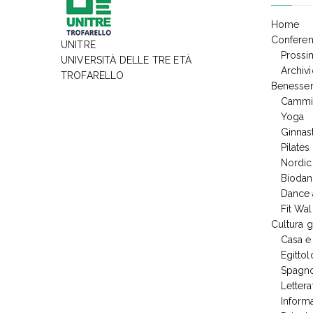
Home
Confere
UNITRE
Prossi
UNIVERSITÀ DELLE TRE ETÀ
Archiv
TROFARELLO
Benesser
Cammin
Yoga
Ginnas
Pilates
Nordic
Biodan
Dance 
Fit Wal
Cultura 
Casa e
Egittol
Spagn
Lettera
Informa