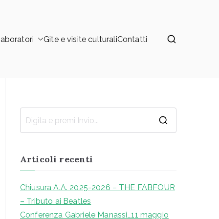
aboratori
Gite e visite culturali
Contatti
R
i
c
Articoli recenti
e
r
Chiusura A.A. 2025-2026 – THE FABFOUR
c
– Tributo ai Beatles
a
Conferenza Gabriele Manassi_11 maggio