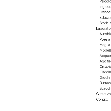
Psicol
Ingles
France
Educaz
Storia
Laborato
Autobi
Poesia
Maglia
Modell
Acquer
Ago fil
Creazio
Giardi
Giochi
Burrac
Scacch
Gite e vis
Contatti